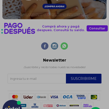
Comprá ahora y pagá
Consultar
despues. Consultá tu saldo.



Newsletter
¡Suscribite y recibí todas nuestras novedades!
SUSCRIBIRME