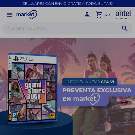
CELULARES CON ENVÍO GRATIS A TODO EL PAIS!
menu
close
0
UYU