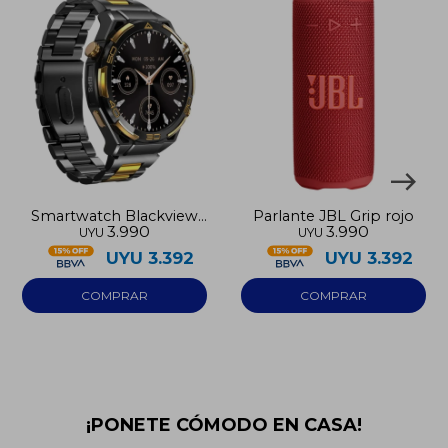
Smartwatch Blackview
Parlante JBL Grip rojo
3.990
3.990
UYU
UYU
W90 Pro
UYU
3.392
UYU
3.392
¡PONETE CÓMODO EN CASA!