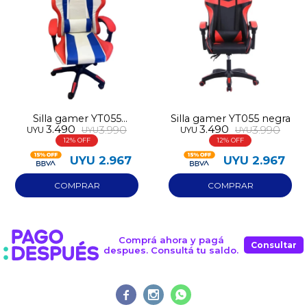
prefieras!
contactanos en
preguntas@pagodespues.com.uy
Elegí tus productos preferidos
Fecha de nacimiento
Elegís Pago Después como metodo de pago
* sujeto a aprobación crediticia. El monto disponible
puede variar por comercio
Día
Mes
Año
Continuar
Silla gamer YT055
Silla gamer YT055 negra
3.490
3.490
3.990
3.990
UYU
UYU
UYU
UYU
blanca
12
12
UYU
2.967
UYU
2.967
Comprá ahora y pagá
Consultar
despues. Consultá tu saldo.


