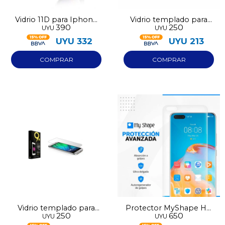
Vidrio 11D para Iphone
Vidrio templado para
390
250
UYU
UYU
17 Air
Iphone 11
UYU
332
UYU
213
Vidrio templado para
Protector MyShape HD
250
650
UYU
UYU
Iphone 11 Pro Max
Premium