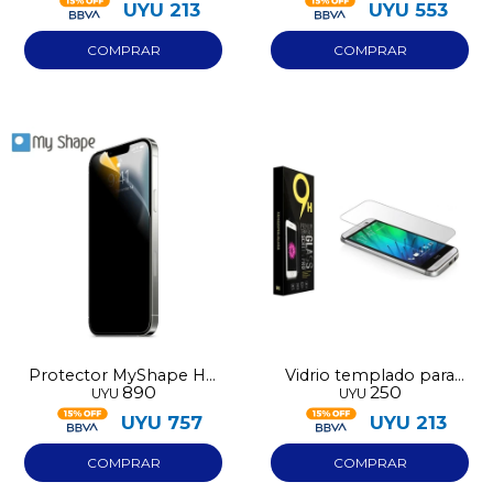
UYU
213
UYU
553
Protector MyShape HD
Vidrio templado para
890
250
UYU
UYU
Privacy Premium
Iphone 12
UYU
757
UYU
213