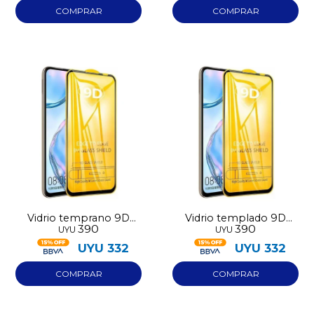
Vidrio temprano 9D
Vidrio templado 9D
390
390
UYU
UYU
Redmi Note 15 Pro
Iphone 16E
UYU
332
UYU
332