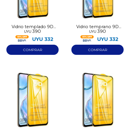
Vidrio templado 9D
Vidrio temprano 9D
390
390
UYU
UYU
Iphone 17 Pro Max
Redmi 15C 5G
UYU
332
UYU
332