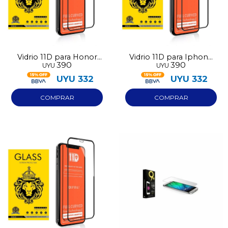
Vidrio 11D para Honor
Vidrio 11D para Iphone
390
390
UYU
UYU
X7D
16E
UYU
332
UYU
332