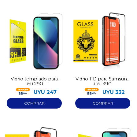
Vidrio templado para
Vidrio 11D para Samsung
290
390
UYU
UYU
Iphone 17 Pro Max
A07
UYU
247
UYU
332