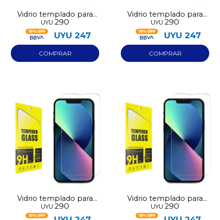
Vidrio templado para
Vidrio templado para
290
290
UYU
UYU
Redmi 15
Honor X7D
UYU
247
UYU
247
Vidrio templado para
Vidrio templado para
290
290
UYU
UYU
Iphone 16
Iphone 17
UYU
247
UYU
247