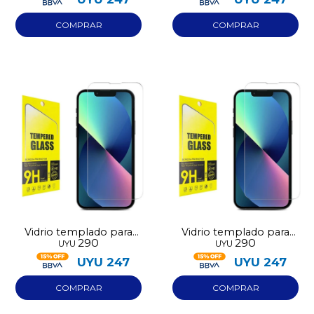
Vidrio templado para
Vidrio templado para
290
290
UYU
UYU
Iphone 16E
Iphone 17 Pro
UYU
247
UYU
247