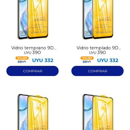
Vidrio temprano 9D
Vidrio templado 9D
390
390
UYU
UYU
Redmi 15 5G
Iphone 15 Pro Max
UYU
332
UYU
332