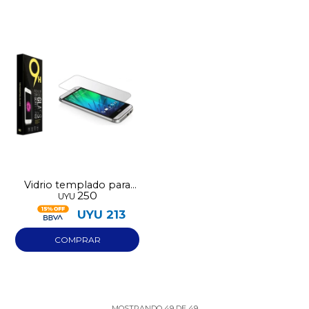
Vidrio templado para
250
UYU
Iphone 12 Pro Max
UYU
213
MOSTRANDO
49
DE
49