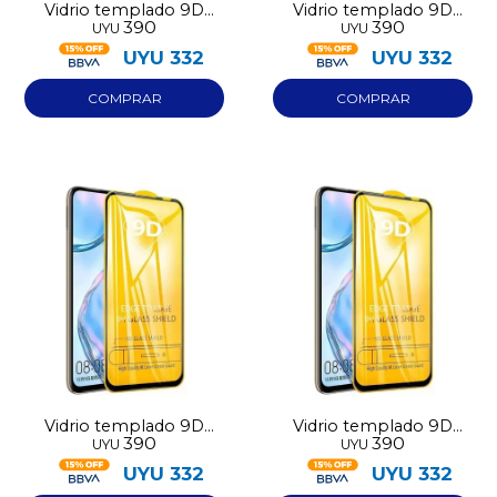
Vidrio templado 9D
Vidrio templado 9D
390
390
UYU
UYU
Iphone 14
Iphone 15
UYU
332
UYU
332
Vidrio templado 9D
Vidrio templado 9D
390
390
UYU
UYU
Iphone 16
Iphone 17
UYU
332
UYU
332