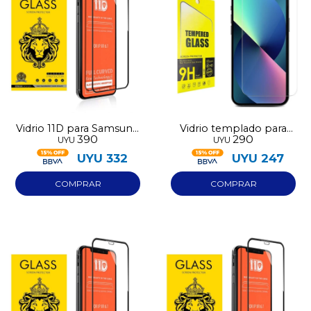
Vidrio 11D para Samsung
Vidrio templado para
390
290
UYU
UYU
A17
Iphone 17 Air
UYU
332
UYU
247