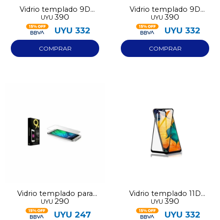
Vidrio templado 9D
Vidrio templado 9D
390
390
UYU
UYU
Iphone 17 Air
Iphone 16 Pro Max
UYU
332
UYU
332
Vidrio templado para
Vidrio templado 11D
290
390
UYU
UYU
Iphone 13
para Iphone 11
UYU
247
UYU
332