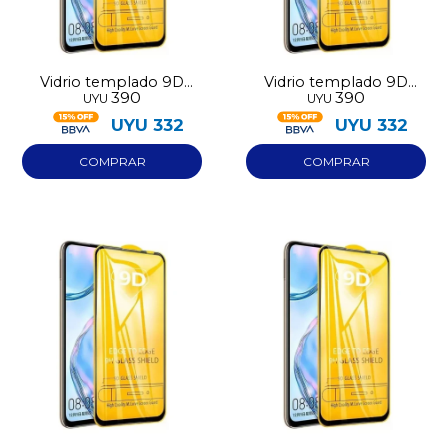
Vidrio templado 9D
Vidrio templado 9D
390
390
UYU
UYU
Iphone 12
Iphone 13
UYU
332
UYU
332