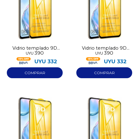
Vidrio templado 9D
Vidrio templado 9D
390
390
UYU
UYU
Honor X6C
Honor X7D
UYU
332
UYU
332