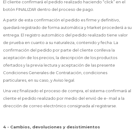
Comprá ahora y Pagá
El cliente confirmará el pedido realizado haciendo “click” en el
Verifica si estás calificado para comprar con
Pago Después:
Después, hasta en 12
Estás calificado para comprar usando Pago
botón FINALIZAR dentro del proceso de pago.
Ups!
cuotas y sin tocar tu
Después.
Cédula de identidad
A partir de esta confirmación el pedido es firme y definitivo,
tarjeta de crédito
Parece que no tenes oferta, lamentamos
¡Algo salió mal!
¡Tenés hasta
para comprar en las cuotas que
quedará registrado de forma automática y Market procederá a su
el inconveniente, por cualquier duda
Por favor intenta nuevamente mas tarde.
Celular
prefieras!
contactanos en
entrega. El registro automático del pedido realizado tiene valor
preguntas@pagodespues.com.uy
Elegí tus productos preferidos
de prueba en cuanto a su naturaleza, contenido y fecha. La
Fecha de nacimiento
Elegís Pago Después como metodo de pago
confirmación del pedido por parte del cliente conlleva la
* sujeto a aprobación crediticia. El monto disponible
aceptación de los precios, la descripción de los productos
puede variar por comercio
Día
Mes
Año
ofertados y la previa lectura y aceptación de las presente
Condiciones Generales de Contratación, condiciones
Continuar
particulares, en su caso, y Aviso legal.
Una vez finalizado el proceso de compra, el sistema confirmará al
cliente el pedido realizado por medio del envió de e- mail a la
dirección de correo electrónico consignada al registrarse.
4 - Cambios, devoluciones y desistimientos