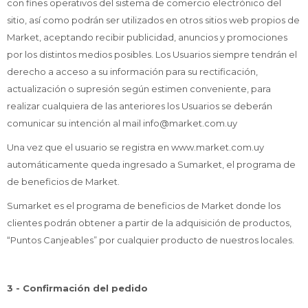
con fines operativos del sistema de comercio electrónico del
sitio, así como podrán ser utilizados en otros sitios web propios de
Market, aceptando recibir publicidad, anuncios y promociones
por los distintos medios posibles. Los Usuarios siempre tendrán el
derecho a acceso a su información para su rectificación,
actualización o supresión según estimen conveniente, para
realizar cualquiera de las anteriores los Usuarios se deberán
comunicar su intención al mail info@market.com.uy
Una vez que el usuario se registra en www.market.com.uy
automáticamente queda ingresado a Sumarket, el programa de
de beneficios de Market.
Sumarket es el programa de beneficios de Market donde los
clientes podrán obtener a partir de la adquisición de productos,
¡Sumate a la forma más ágil de
“Puntos Canjeables” por cualquier producto de nuestros locales.
comprar!
Comprá en 3 cuotas sin recargo o hasta en
12 cuotas * ¡Solo con tu cédula!
3 - Confirmación del pedido
* sujeto aprobación crediticia.