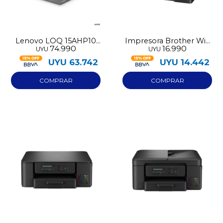
Lenovo LOQ 15AHP10
Impresora Brother Wifi
74.990
16.990
UYU
UYU
512GB R5 220 RTX 5050
multifuncion DCP-
8GB - 16GB
T830DW
UYU
63.742
UYU
14.442