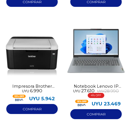
Impresora Brother
Notebook Lenovo IP
6.990
27.610
28.990
UYU
UYU
UYU
Laser 1212W
SLIM 3 15AMN8 Ryzen 3
4
256GB
UYU
5.942
UYU
23.469