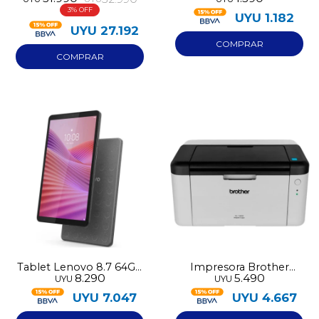
Ryzen 5 512GB 15AMN8
color 13.5
3
UYU
1.182
UYU
27.192
Tablet Lenovo 8.7 64GB
Impresora Brother
8.290
5.490
UYU
UYU
con case de regalo
Laser Hl1200
Monocroma
UYU
7.047
UYU
4.667