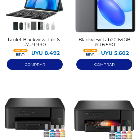
Tablet Blackview Tab 60
Blackview Tab20 64GB
9.990
6.590
UYU
UYU
Pro 128GB
UYU
8.492
UYU
5.602