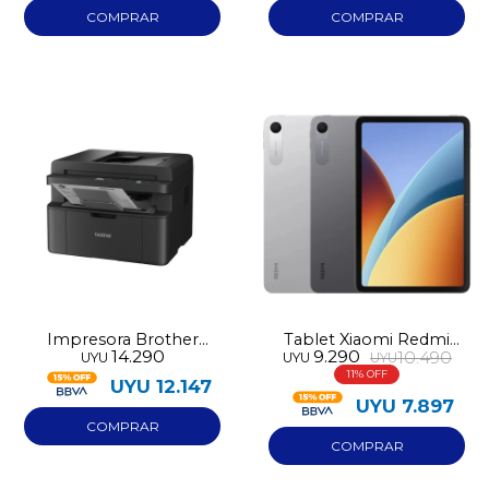
Impresora Brother
Tablet Xiaomi Redmi
14.290
9.290
10.490
UYU
UYU
UYU
DCP1652NW Wifi
Pad 2 9.7 128GB 4GB
11
RAM
UYU
12.147
UYU
7.897