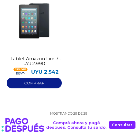
Tablet Amazon Fire 7
2.990
UYU
16GB
UYU
2.542
MOSTRANDO
29
DE
29
Comprá ahora y pagá
Consultar
despues. Consultá tu saldo.