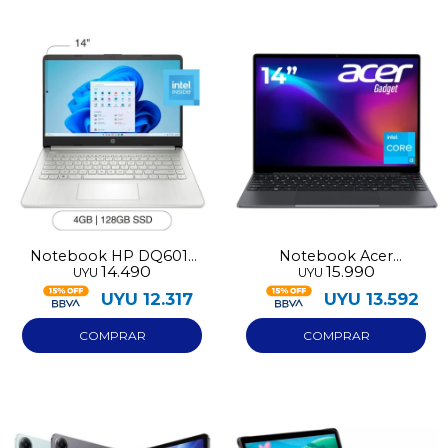
Notebook HP DQ6011
Notebook Acer
14.490
15.990
UYU
UYU
DX 128GB 4GB RAM
ETBOOK I3 10100
Intel N150
256GB/8GB
UYU
12.317
UYU
13.592