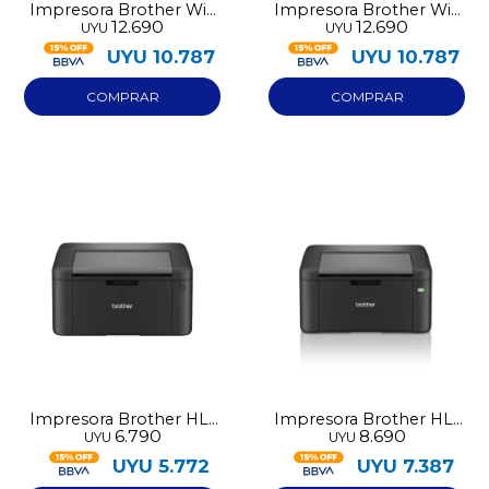
Impresora Brother Wifi
Impresora Brother Wifi
12.690
12.690
UYU
UYU
multifuncion DCP-
multifuncion DCP-
T530DW
T730DW
UYU
10.787
UYU
10.787
Impresora Brother HL-
Impresora Brother HL-
6.790
8.690
UYU
UYU
1222
1232W Wifi
UYU
5.772
UYU
7.387