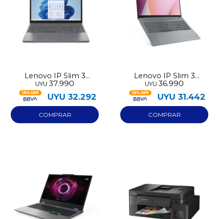
Lenovo IP Slim 3
Lenovo IP Slim 3
37.990
36.990
UYU
UYU
15IRH10 512GB I5-
15IAMN8 512GB Ryzen 5
13420H 8GB RAM
7520U 16GB RAM
UYU
32.292
UYU
31.442