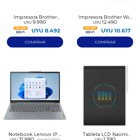
Impresora Brother
Impresora Brother Wifi
9.990
12.490
UYU
UYU
multifuncion DCP-T230
multifuncion DCP-T430
UYU
8.492
UYU
10.617
Notebook Lenovo IP 3
Tableta LCD Xiaomi
31.990
1.390
32.990
UYU
UYU
UYU