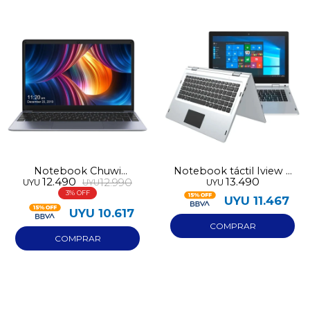
Notebook Chuwi
Notebook táctil Iview 2
12.490
13.490
12.990
UYU
UYU
UYU
Herobook Pro N4020
en 1 128GB 8GB RAM
3
256GB
UYU
11.467
UYU
10.617