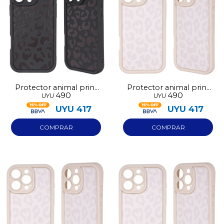
Protector animal print
Protector animal print
490
490
UYU
UYU
negro Iphone 17
blanco Iphone 13
UYU
417
UYU
417