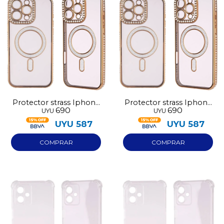
Protector strass Iphone
Protector strass Iphone
690
690
UYU
UYU
13 dorado
17 dorado
UYU
587
UYU
587