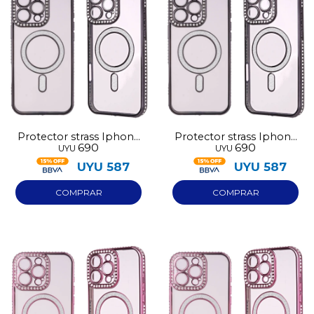
Protector strass Iphone
Protector strass Iphone
690
690
UYU
UYU
13 negro
17 negro
UYU
587
UYU
587