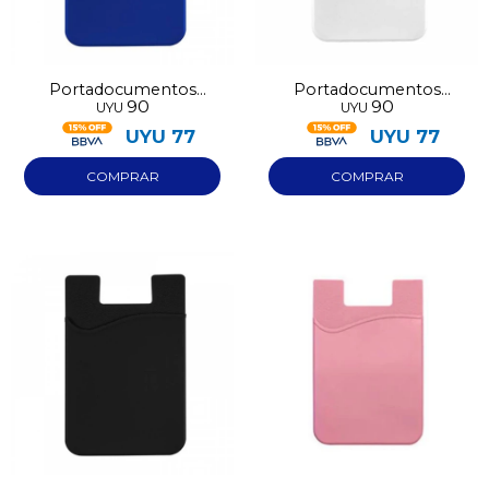
Portadocumentos
Portadocumentos
90
90
UYU
UYU
adhesivo azul
adhesivo blanco
UYU
77
UYU
77