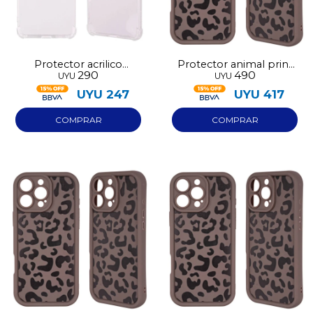
Protector acrilico
Protector animal print
290
490
UYU
UYU
transparente Iphone
marrón Iphone 13
16e
UYU
247
UYU
417