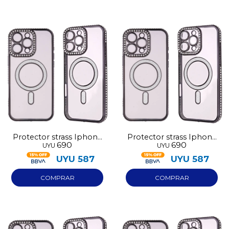
Protector strass Iphone
Protector strass Iphone
690
690
UYU
UYU
15 negro
14 negro
UYU
587
UYU
587