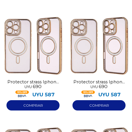
Protector strass Iphone
Protector strass Iphone
690
690
UYU
UYU
15 dorado
14 dorado
UYU
587
UYU
587