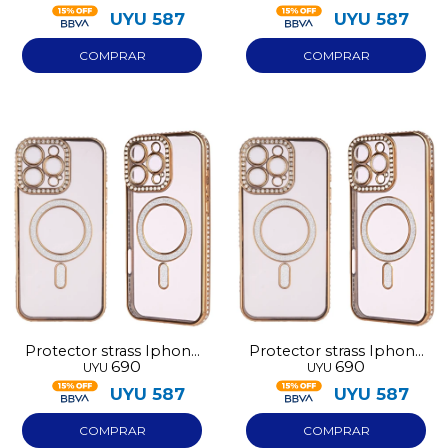
UYU
587
UYU
587
Protector strass Iphone
Protector strass Iphone
690
690
UYU
UYU
16 dorado
16 Pro Max dorado
UYU
587
UYU
587