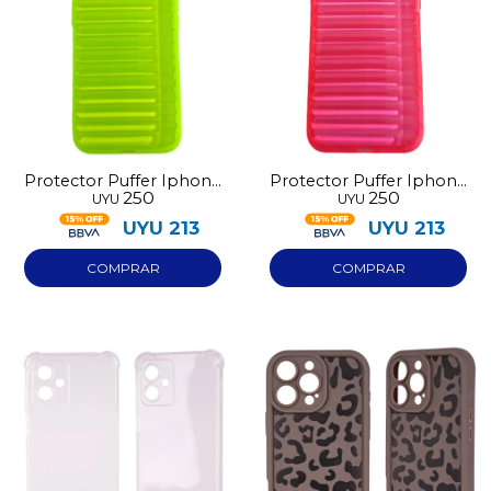
Protector Puffer Iphone
Protector Puffer Iphone
250
250
UYU
UYU
14 Verde
14 Rosado
UYU
213
UYU
213