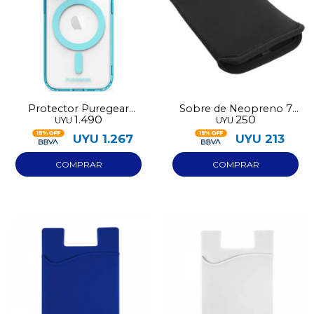
Protector Puregear
Sobre de Neopreno 7
1.490
250
UYU
UYU
Slimshell Iphone 14 Pro
pulgadas
UYU
1.267
UYU
213