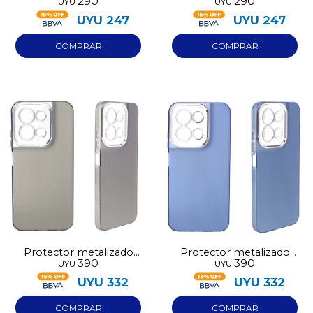
290
290
UYU
UYU
transparente Samsung
transparente Samsung
A07
A17
UYU
247
UYU
247
Protector metalizado
Protector metalizado
390
390
UYU
UYU
Redmi 15C
Redmi 15C
UYU
332
UYU
332