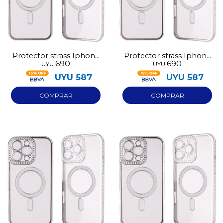
Protector strass Iphone
Protector strass Iphone
690
690
UYU
UYU
16 plata
16 Pro Max plata
UYU
587
UYU
587