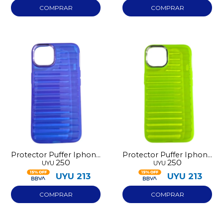
Protector Puffer Iphone
Protector Puffer Iphone
250
250
UYU
UYU
13 Azul
13 Verde
UYU
213
UYU
213