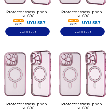
Protector strass Iphone
Protector strass Iphone
690
690
UYU
UYU
15 rosa
14 rosa
UYU
587
UYU
587
Protector strass Iphone
Protector strass Iphone
690
690
UYU
UYU
13 rosa
17 rosa