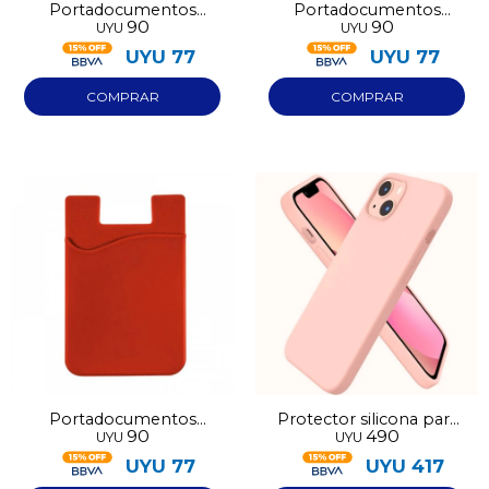
Portadocumentos
Portadocumentos
90
90
UYU
UYU
adhesivo negro
adhesivo rosado
UYU
77
UYU
77
Portadocumentos
Protector silicona para
90
490
UYU
UYU
adhesivo rojo
Iphone 13
UYU
77
UYU
417