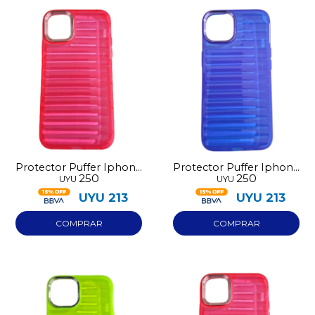
Protector Puffer Iphone
Protector Puffer Iphone
250
250
UYU
UYU
13 Rosado
14 Azul
UYU
213
UYU
213