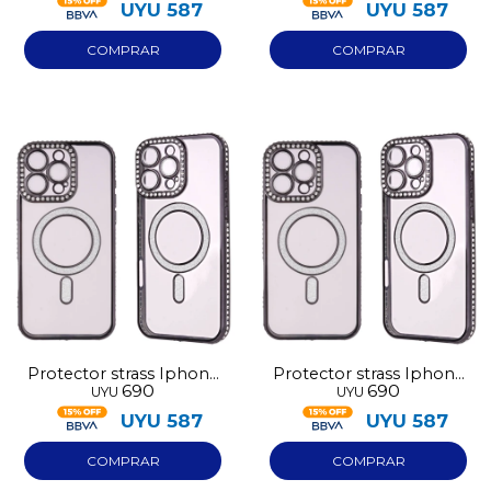
UYU
587
UYU
587
Protector strass Iphone
Protector strass Iphone
690
690
UYU
UYU
16 negro
16 Pro Max negro
UYU
587
UYU
587