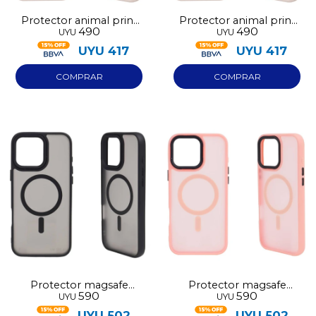
Protector animal print
Protector animal print
490
490
UYU
UYU
blanco Iphone 16
blanco Iphone 17
UYU
417
UYU
417
Protector magsafe
Protector magsafe
590
590
UYU
UYU
Iphone 17 negro
Iphone 17 rosa
UYU
502
UYU
502