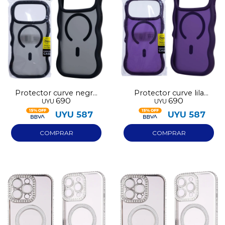
Protector curve negro
Protector curve lila
690
690
UYU
UYU
Iphone 17
Iphone 17
UYU
587
UYU
587