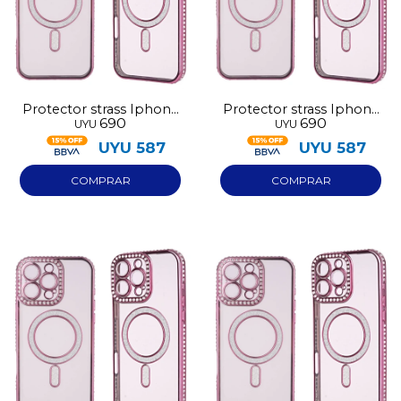
Protector strass Iphone
Protector strass Iphone
690
690
UYU
UYU
16 rosa
16 Pro Max rosa
UYU
587
UYU
587