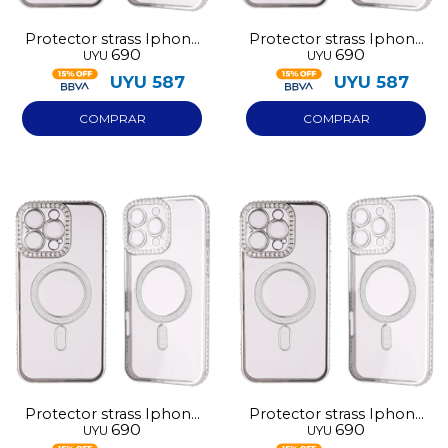
Protector strass Iphone
Protector strass Iphone
690
690
UYU
UYU
15 plata
14 plata
UYU
587
UYU
587
Protector strass Iphone
Protector strass Iphone
690
690
UYU
UYU
13 plata
17 plata