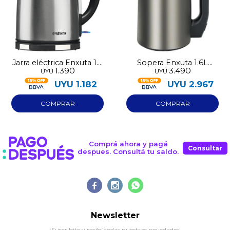
Fecha de nacimiento
Elegís Pago Después como metodo de pago
* sujeto a aprobación crediticia. El monto disponible
puede variar por comercio
Día
Mes
Año
Continuar
Jarra eléctrica Enxuta 1.7
Sopera Enxuta 1.6L
1.390
3.490
UYU
UYU
lts acero inox.
800W
UYU
1.182
UYU
2.967
Comprá ahora y pagá
Consultar
despues. Consultá tu saldo.



Newsletter
¡Suscribite y recibí todas nuestras novedades!