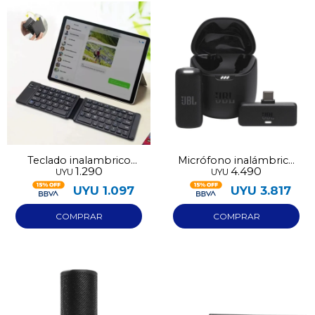
Teclado inalambrico
Micrófono inalámbrico
1.290
4.490
UYU
UYU
plegable FK1000
JBL Quantum Stream
UYU
1.097
UYU
3.817