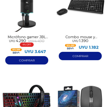
Micrófono gamer JBL
Combo mouse y
4.290
1.390
4.490
UYU
UYU
UYU
Quantum Stream USB-C
teclado inalámbricos
4
Maxell WKBC-200
UYU
1.182
UYU
3.647