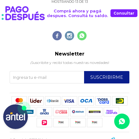
MOSTRANDO
13
DE
13
Comprá ahora y pagá
Consultar
despues. Consultá tu saldo.



Newsletter
¡Suscribite y recibí todas nuestras novedades!
SUSCRIBIRME