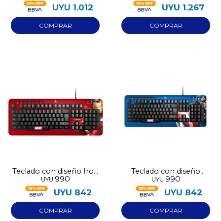
UYU
1.012
UYU
1.267
Teclado con diseño Iron
Teclado con diseño
990
990
UYU
UYU
Man
Capitán América
UYU
842
UYU
842