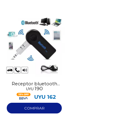
Receptor bluetooth
190
UYU
para parlantes
UYU
162