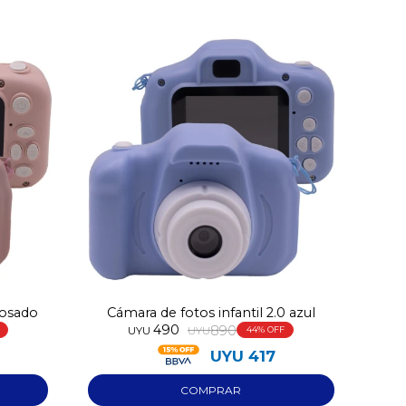
rosado
Cámara de fotos infantil 2.0 azul
490
890
UYU
UYU
44
UYU
417