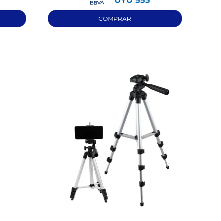
UYU
553