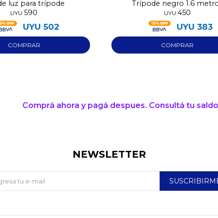
de luz para trípode
Trípode negro 1.6 metr
590
450
UYU
UYU
UYU
502
UYU
383
Comprá ahora y pagá despues. Consultá tu saldo
NEWSLETTER
SUSCRIBIRM