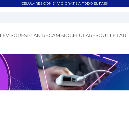
CELULARES CON ENVÍO GRATIS A TODO EL PAIS!
LEVISORES
PLAN RECAMBIO
CELULARES
OUTLET
AU