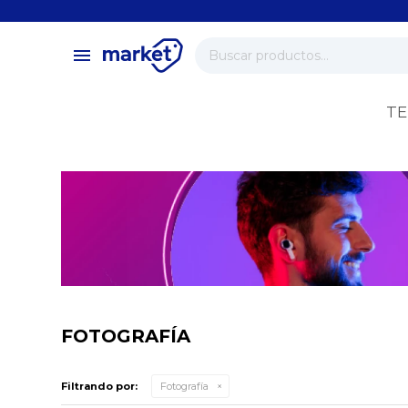
close
store
menu
local_shipping
verified
TE
change_circle
FOTOGRAFÍA
Filtrando por:
Fotografía