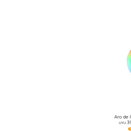
Aro de 
3
so
UYU