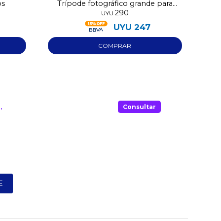
os
Trípode fotográfico grande para
290
celular
UYU
UYU
247
.
Consultar
E