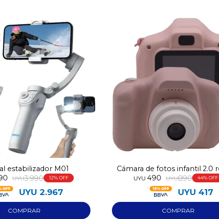
l estabilizador M01
Cámara de fotos infantil 2.0 
490
490
3.990
890
UYU
12
UYU
UYU
44
UYU
2.967
UYU
417