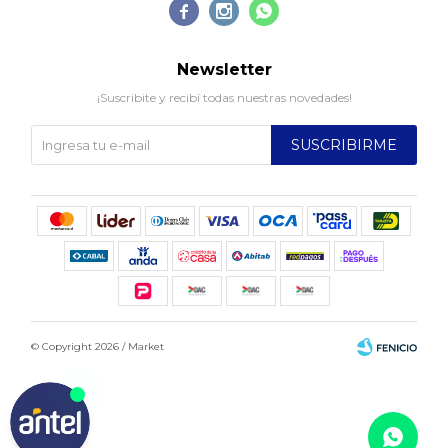



Newsletter
¡Suscribite y recibí todas nuestras novedades!
SUSCRIBIRME
© Copyright 2026 / Market