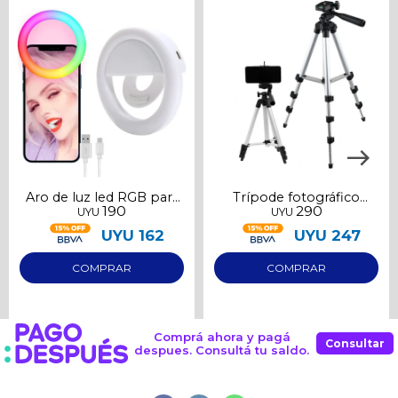
Continuar
Aro de luz led RGB para
Trípode fotográfico
190
290
UYU
UYU
selfies
grande para celular
UYU
162
UYU
247
Comprá ahora y pagá
Consultar
despues. Consultá tu saldo.