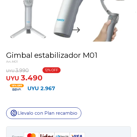
Gimbal estabilizador M01
M01
3.990
12
UYU
3.490
UYU
UYU
2.967
change_circle
Llevalo con Plan recambio
Pagos: