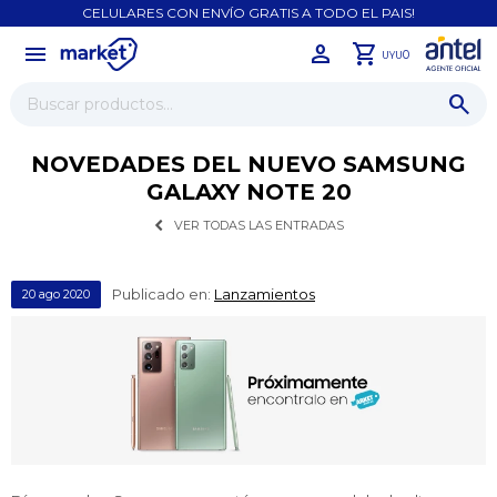
CELULARES CON ENVÍO GRATIS A TODO EL PAIS!
menu
close
0
UYU
NOVEDADES DEL NUEVO SAMSUNG
GALAXY NOTE 20
VER TODAS LAS ENTRADAS
Publicado en:
Lanzamientos
20
ago
2020