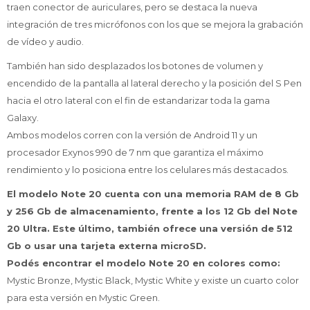
traen conector de auriculares, pero se destaca la nueva
integración de tres micrófonos con los que se mejora la grabación
de vídeo y audio.
También han sido desplazados los botones de volumen y
encendido de la pantalla al lateral derecho y la posición del S Pen
hacia el otro lateral con el fin de estandarizar toda la gama
Galaxy.
¡Sumate a la forma más ágil de
Ambos modelos corren con la versión de Android 11 y un
comprar!
procesador Exynos 990 de 7 nm que garantiza el máximo
Comprá en 3 cuotas sin recargo o hasta en
rendimiento y lo posiciona entre los celulares más destacados.
12 cuotas * ¡Solo con tu cédula!
* sujeto aprobación crediticia.
El modelo Note 20 cuenta con una memoria RAM de 8 Gb
Comprá ahora y Pagá
Verifica si estás calificado para comprar con
y 256 Gb de almacenamiento, frente a los 12 Gb del Note
Pago Después:
Después, hasta en 12
Estás calificado para comprar usando Pago
20 Ultra. Este último, también ofrece una versión de 512
Ups!
cuotas y sin tocar tu
Después.
Cédula de identidad
Gb o usar una tarjeta externa microSD.
tarjeta de crédito
Parece que no tenes oferta, lamentamos
¡Algo salió mal!
Podés encontrar el modelo Note 20 en colores como:
¡Tenés hasta
para comprar en las cuotas que
el inconveniente, por cualquier duda
Por favor intenta nuevamente mas tarde.
Celular
Mystic Bronze, Mystic Black, Mystic White y existe un cuarto color
prefieras!
contactanos en
preguntas@pagodespues.com.uy
para esta versión en Mystic Green.
Elegí tus productos preferidos