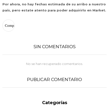
Fecha de nacimiento
Elegís Pago Después como metodo de pago
Por ahora, no hay fechas estimada de su arribo a nuestro
* sujeto a aprobación crediticia. El monto disponible
país, pero estate atento para poder adquirirlo en Market.
puede variar por comercio
Día
Mes
Año
Continuar
SIN COMENTARIOS
No se han recuperado comentarios.
PUBLICAR COMENTARIO
Categorías