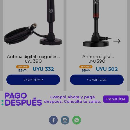
Antena digital magnética
Antena digital
390
590
UYU
UYU
Goldtech para interior
sintonizador para Tv
UYU
332
UYU
502
Comprá ahora y pagá
Consultar
despues. Consultá tu saldo.


