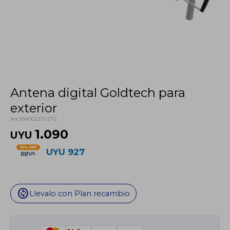
Antena digital Goldtech para
exterior
6940022112272
1.090
UYU
UYU
927
change_circle
Llevalo con Plan recambio