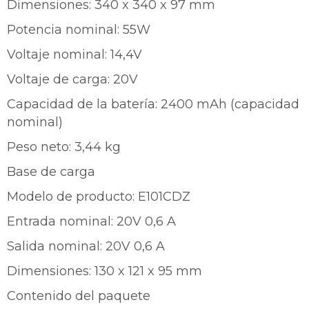
Dimensiones: 340 x 340 x 97 mm
Potencia nominal: 55W
Voltaje nominal: 14,4V
¡Sumate a la forma más ágil de
Voltaje de carga: 20V
comprar!
Capacidad de la batería: 2400 mAh (capacidad
Comprá en 3 cuotas sin recargo o hasta en
12 cuotas * ¡Solo con tu cédula!
nominal)
* sujeto aprobación crediticia.
Peso neto: 3,44 kg
Comprá ahora y Pagá
Verifica si estás calificado para comprar con
Pago Después:
Después, hasta en 12
Estás calificado para comprar usando Pago
Base de carga
Ups!
cuotas y sin tocar tu
Después.
Cédula de identidad
Modelo de producto: E101CDZ
tarjeta de crédito
Parece que no tenes oferta, lamentamos
¡Algo salió mal!
¡Tenés hasta
para comprar en las cuotas que
el inconveniente, por cualquier duda
Por favor intenta nuevamente mas tarde.
Entrada nominal: 20V 0,6 A
Celular
prefieras!
contactanos en
preguntas@pagodespues.com.uy
Elegí tus productos preferidos
Salida nominal: 20V 0,6 A
Fecha de nacimiento
Elegís Pago Después como metodo de pago
Dimensiones: 130 x 121 x 95 mm
* sujeto a aprobación crediticia. El monto disponible
puede variar por comercio
Contenido del paquete
Día
Mes
Año