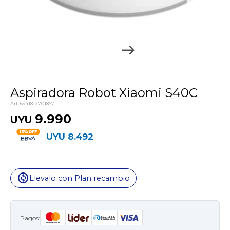
Aspiradora Robot Xiaomi S40C
6941812701867
9.990
UYU
UYU
8.492
change_circle
Llevalo con Plan recambio
Pagos: