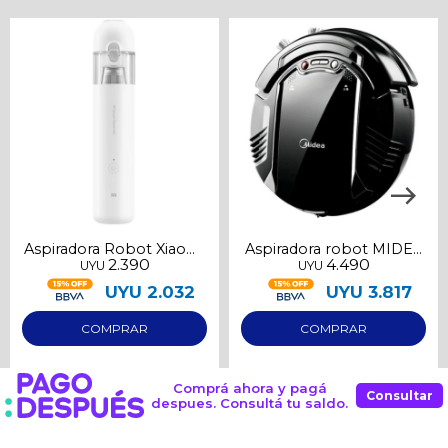
Aspiradora Robot Xiaomi
Aspiradora robot MIDEA
2.390
4.490
UYU
UYU
MI Vacuum Cleaner Mini
F4
UYU
2.032
UYU
3.817
Comprá ahora y pagá
Consultar
despues. Consultá tu saldo.