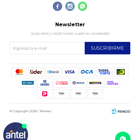



Newsletter
¡Suscribite y recibí todas nuestras novedades!
SUSCRIBIRME
© Copyright 2026 / Market