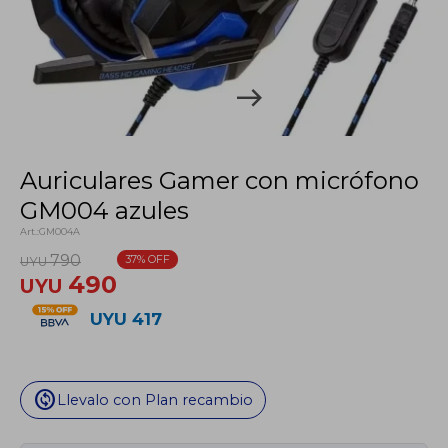
Auriculares Gamer con micrófono
GM004 azules
GM004A
790
37
UYU
490
UYU
UYU
417
change_circle
Llevalo con Plan recambio