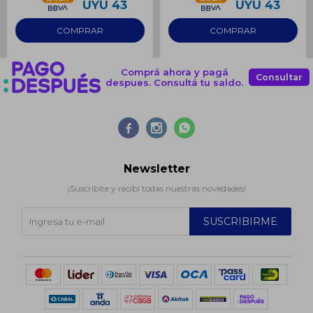
UYU
43
UYU
43
Comprá ahora y pagá
Consultar
despues. Consultá tu saldo.



Newsletter
¡Suscribite y recibí todas nuestras novedades!
SUSCRIBIRME