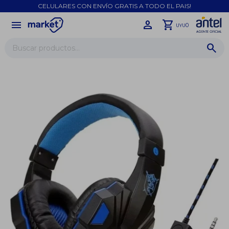
CELULARES CON ENVÍO GRATIS A TODO EL PAIS!
menu
close
0
UYU