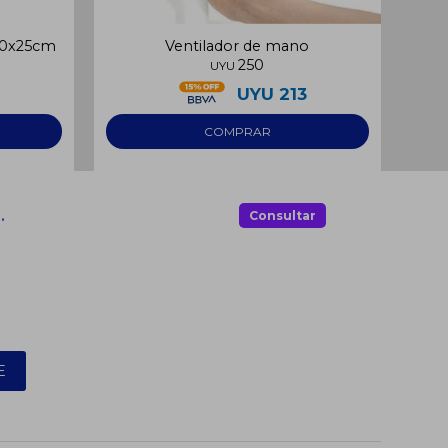
30x25cm
Ventilador de mano
250
UYU
2
UYU
213
.
Consultar
E