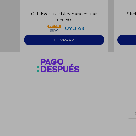
Gatillos ajustables para celular
Stic
50
UYU
UYU
43