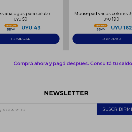
ks análogos para celular
Mousepad varios colores 
50
190
UYU
UYU
UYU
43
UYU
16
Comprá ahora y pagá despues. Consultá tu saldo
NEWSLETTER
SUSCRIBIRM