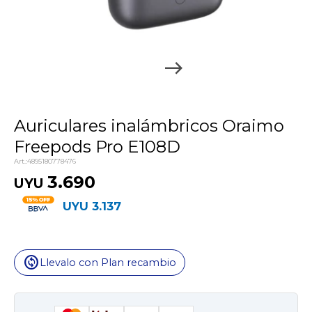
Auriculares inalámbricos Oraimo
Freepods Pro E108D
4895180778476
3.690
UYU
UYU
3.137
change_circle
Llevalo con Plan recambio