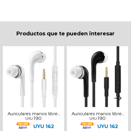
* sujeto a aprobación crediticia. El monto disponible
puede variar por comercio
Día
Mes
Año
Continuar
Productos que te pueden interesar
Auriculares manos libres
Auriculares manos libres
190
190
UYU
UYU
blancos 3.5mm
negros 3.5mm
UYU
162
UYU
162