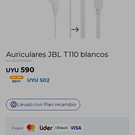
Auriculares JBL T110 blancos
6925281918933
590
UYU
UYU
502
change_circle
Llevalo con Plan recambio
Pagos: