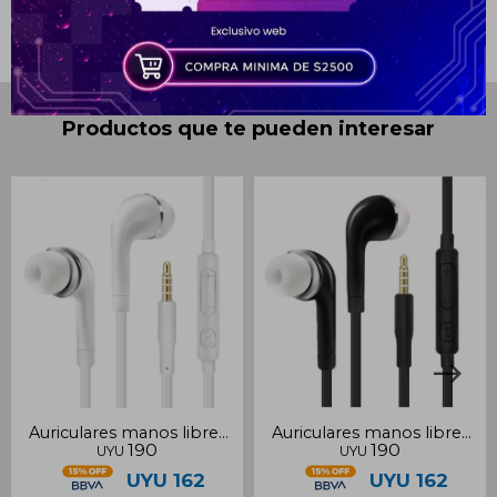
* sujeto a aprobación crediticia. El monto disponible
puede variar por comercio
Día
Mes
Año
Continuar
Productos que te pueden interesar
Auriculares manos libres
Auriculares manos libres
190
190
UYU
UYU
blancos 3.5mm
negros 3.5mm
UYU
162
UYU
162