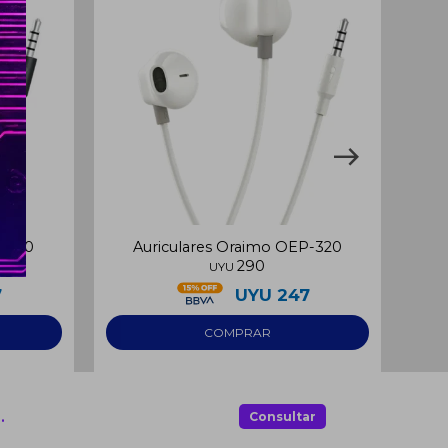
P-320
Auriculares Oraimo OEP-320
Au
290
UYU
7
UYU
247
.
Consultar