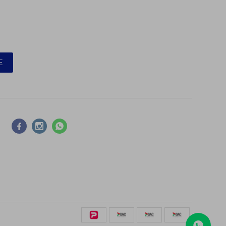
E


