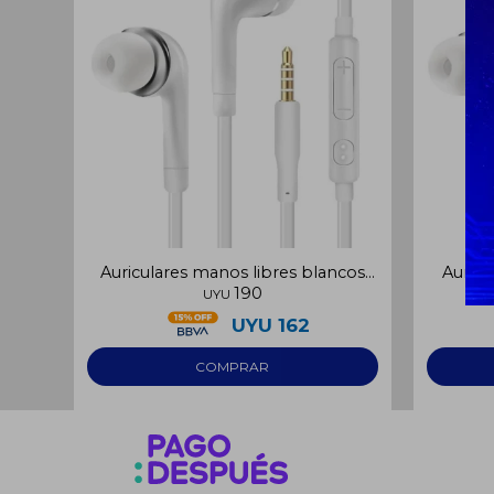
Auriculares manos libres blancos
Auricu
190
3.5mm
UYU
UYU
162