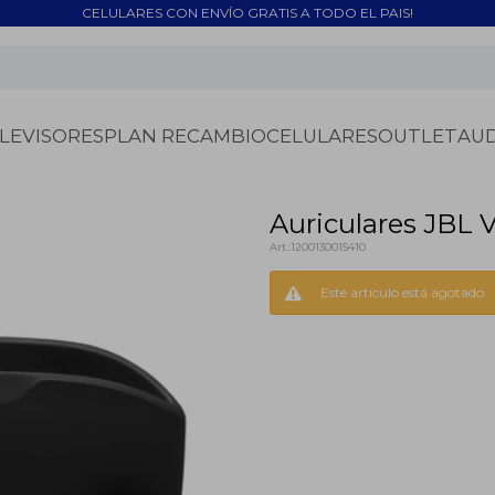
CELULARES CON ENVÍO GRATIS A TODO EL PAIS!
LEVISORES
PLAN RECAMBIO
CELULARES
OUTLET
AU
Auriculares JBL 
1200130015410
Este artículo está agotado.