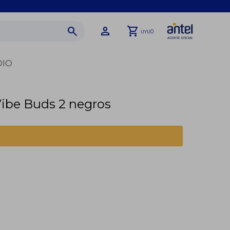
0
UYU
DIO
Vibe Buds 2 negros