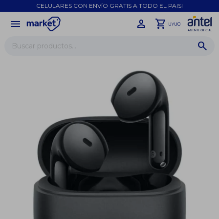
CELULARES CON ENVÍO GRATIS A TODO EL PAIS!
menu
close
0
UYU