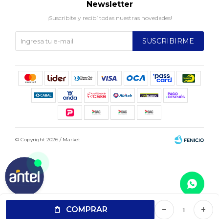
Newsletter
¡Suscribite y recibí todas nuestras novedades!
SUSCRIBIRME
© Copyright 2026 / Market
Fenicio
COMPRAR
remove
add