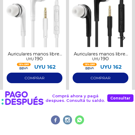
Auriculares manos libres
Auriculares manos libres
190
190
UYU
UYU
blancos 3.5mm
negros 3.5mm
UYU
162
UYU
162
Comprá ahora y pagá
Consultar
despues. Consultá tu saldo.


