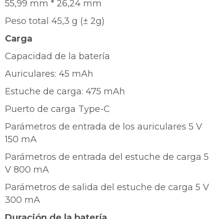
55,99 mm * 26,24 mm
Peso total 45,3 g (± 2g)
¡Sumate a la forma más ágil de
Carga
comprar!
Capacidad de la batería
Comprá en 3 cuotas sin recargo o hasta en
12 cuotas * ¡Solo con tu cédula!
Auriculares: 45 mAh
* sujeto aprobación crediticia.
Comprá ahora y Pagá
Estuche de carga: 475 mAh
Verifica si estás calificado para comprar con
Pago Después:
Después, hasta en 12
Estás calificado para comprar usando Pago
Puerto de carga Type-C
Ups!
cuotas y sin tocar tu
Después.
Cédula de identidad
tarjeta de crédito
Parece que no tenes oferta, lamentamos
¡Algo salió mal!
Parámetros de entrada de los auriculares 5 V
¡Tenés hasta
para comprar en las cuotas que
el inconveniente, por cualquier duda
150 mA
Por favor intenta nuevamente mas tarde.
Celular
prefieras!
contactanos en
preguntas@pagodespues.com.uy
Elegí tus productos preferidos
Parámetros de entrada del estuche de carga 5
Fecha de nacimiento
Elegís Pago Después como metodo de pago
V 800 mA
* sujeto a aprobación crediticia. El monto disponible
Parámetros de salida del estuche de carga 5 V
puede variar por comercio
Día
Mes
Año
300 mA
Continuar
Duración de la batería