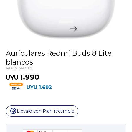
Auriculares Redmi Buds 8 Lite
blancos
6932554471880
1.990
UYU
UYU
1.692
change_circle
Llevalo con Plan recambio