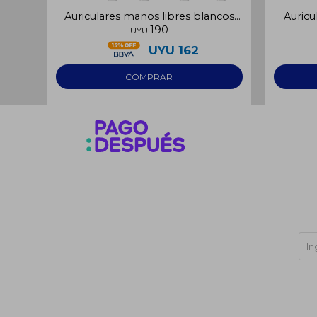
Auriculares manos libres blancos
Auricu
190
3.5mm
UYU
UYU
162