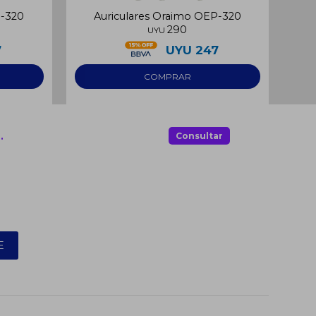
P-320
Auriculares Oraimo OEP-320
Au
290
UYU
7
UYU
247
.
Consultar
E