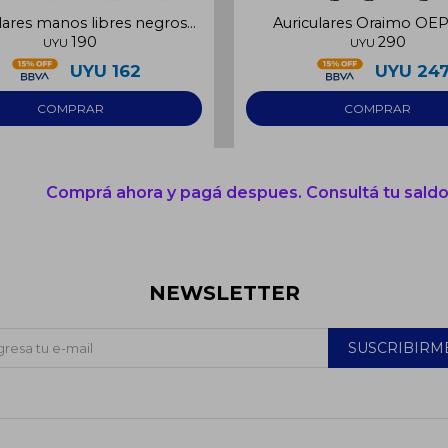
lares manos libres negros
Auriculares Oraimo OE
190
290
3.5mm
UYU
UYU
UYU
162
UYU
24
Comprá ahora y pagá despues. Consultá tu saldo
NEWSLETTER
SUSCRIBIRM