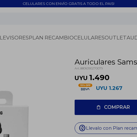
CELULARES CON ENVÍO GRATIS A TODO EL PAIS!
LEVISORES
PLAN RECAMBIO
CELULARES
OUTLET
AU
Auriculares Sam
8806090270079
1.490
UYU
UYU
1.267
COMPRAR
change_circle
Llevalo con Plan reca