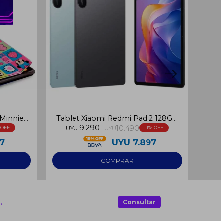
 Minnie
Tablet Xiaomi Redmi Pad 2 128GB
Tabl
9.290
4GB RAM
10.490
UYU
UYU
11
67
UYU
7.897
.
Consultar