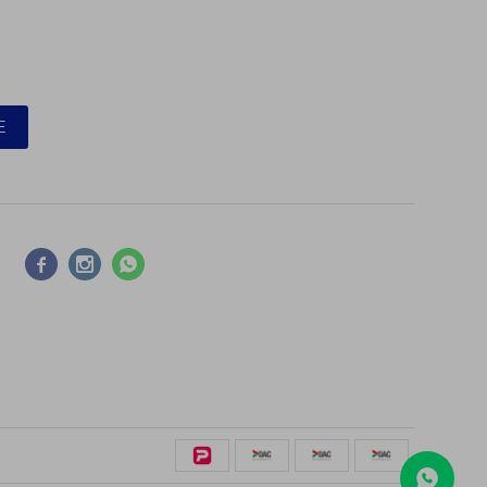
E


