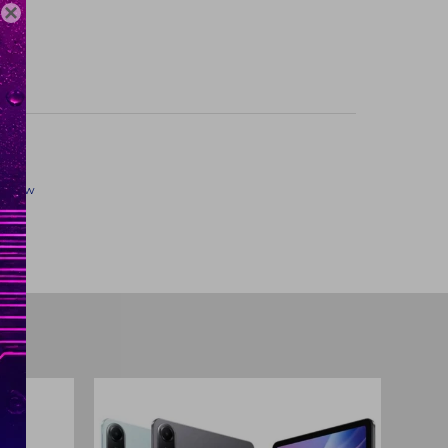

B
ckview