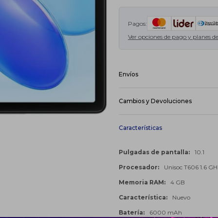
Pagos:
Ver opciones de pago y planes d
Envíos
Pedidos Ya Coordinado - Montevideo
DAC - Montevideo - Envío en 24hs:
Cambios y Devoluciones
DAC - Interior - Envío en 48hs:
Cost
De acuerdo a lo previsto en el art
medio de este Sitio el Usuario po
(5) días hábiles contados desde la
Características
su sola opción, sin responsabilida
Ver mas
Pulgadas de pantalla
10.1
Procesador
Unisoc T606 1.6 GH
Memoria RAM
4 GB
Característica
Nuevo
Batería
6000 mAh