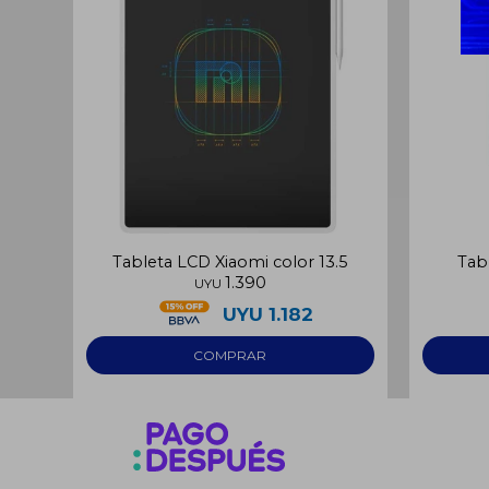
Tableta LCD Xiaomi color 13.5
Tab
1.390
UYU
UYU
1.182