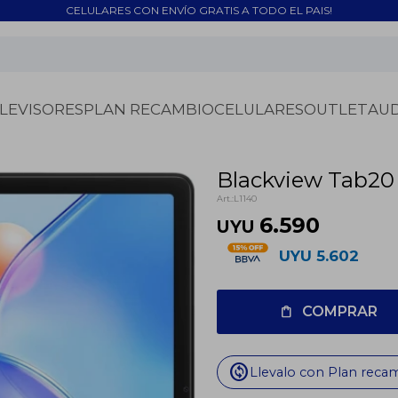
CELULARES CON ENVÍO GRATIS A TODO EL PAIS!
LEVISORES
PLAN RECAMBIO
CELULARES
OUTLET
AU
Blackview Tab20
L1140
6.590
UYU
UYU
5.602
COMPRAR
change_circle
Llevalo con Plan reca