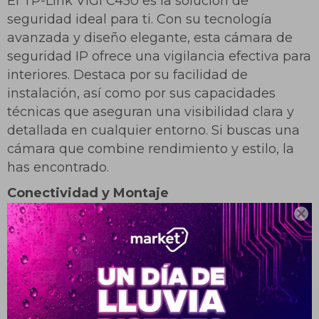
El TP-Link VIGI C450 es la solución de
seguridad ideal para ti. Con su tecnología
avanzada y diseño elegante, esta cámara de
seguridad IP ofrece una vigilancia efectiva para
interiores. Destaca por su facilidad de
instalación, así como por sus capacidades
técnicas que aseguran una visibilidad clara y
detallada en cualquier entorno. Si buscas una
cámara que combine rendimiento y estilo, la
has encontrado.
Conectividad y Montaje

La VIGI C450 se conecta mediante tecnología
alámbrica, lo que garantiza una transmisión de
¡Sumate a la forma más ágil de
datos estable y sin interrupciones. Su diseño
comprar!
permite la instalación en el techo, ahorrando
Comprá en 3 cuotas sin recargo o hasta en
12 cuotas * ¡Solo con tu cédula!
espacio y proporcionando una vista óptima del
* sujeto aprobación crediticia.
área que deseas monitorear. Además, su color