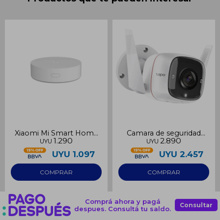
Xiaomi Mi Smart Home
Camara de seguridad
1.290
2.890
UYU
UYU
Hub
para exterior TAPO C310
TP-Link
UYU
1.097
UYU
2.457
Comprá ahora y pagá
Consultar
despues. Consultá tu saldo.