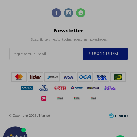



Newsletter
¡Suscribite y recibí todas nuestras novedades!
SUSCRIBIRME
© Copyright 2026 / Market