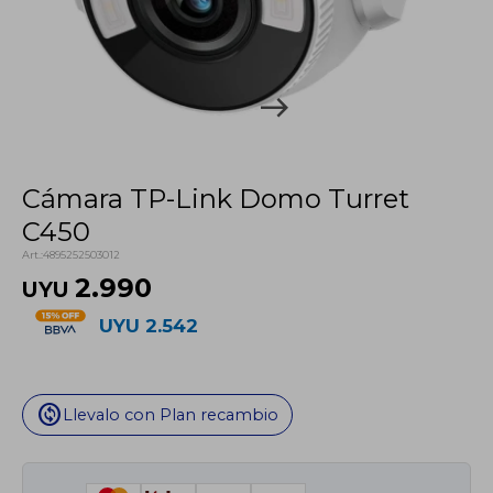
Cámara TP-Link Domo Turret
C450
4895252503012
2.990
UYU
UYU
2.542
change_circle
Llevalo con Plan recambio