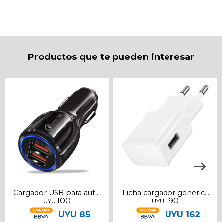
* sujeto a aprobación crediticia. El monto disponible
puede variar por comercio
Día
Mes
Año
Continuar
Productos que te pueden interesar
Cargador USB para auto
Ficha cargador genérica
100
190
UYU
UYU
2 puertos 3A
1a
UYU
85
UYU
162