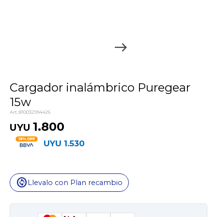
Cargador inalámbrico Puregear
15w
810032994426
1.800
UYU
UYU
1.530
change_circle
Llevalo con Plan recambio