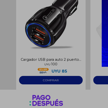
Cargador USB para auto 2 puertos
Fic
100
3A
UYU
UYU
85