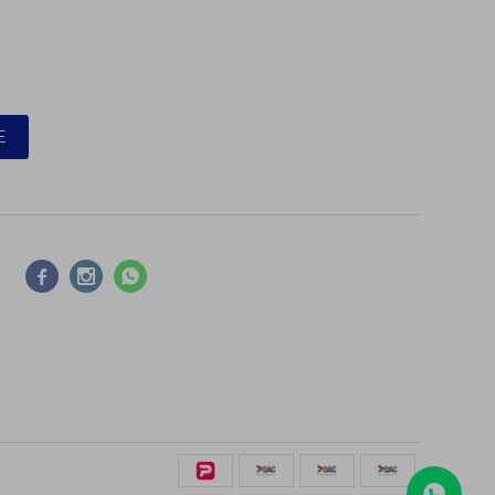
E


