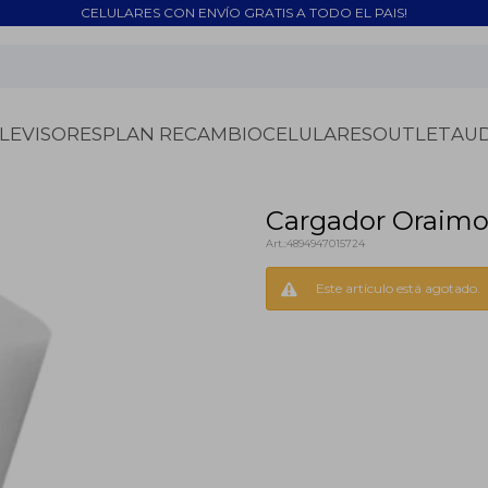
CELULARES CON ENVÍO GRATIS A TODO EL PAIS!
LEVISORES
PLAN RECAMBIO
CELULARES
OUTLET
AU
Cargador Oraimo
4894947015724
Este artículo está agotado.