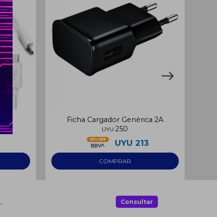
1A
Ficha Cargador Genérica 2A
Ca
250
UYU
1
UYU
213
.
Consultar