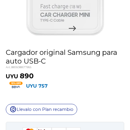
Cargador original Samsung para
auto USB-C
8806088677866
890
UYU
UYU
757
change_circle
Llevalo con Plan recambio