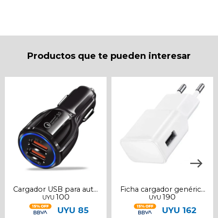
* sujeto a aprobación crediticia. El monto disponible
puede variar por comercio
Día
Mes
Año
Continuar
Productos que te pueden interesar
Cargador USB para auto
Ficha cargador genérica
100
190
UYU
UYU
2 puertos 3A
1a
UYU
85
UYU
162