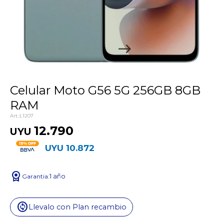
Celular Moto G56 5G 256GB 8GB
RAM
L1207
12.790
UYU
UYU
10.872
license
1 año
change_circle
Llevalo con Plan recambio