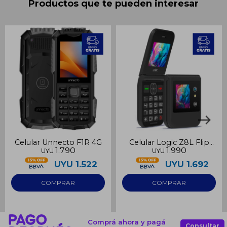
Productos que te pueden interesar
Celular Unnecto F1R 4G
Celular Logic Z8L Flip
1.790
1.990
UYU
UYU
LTE
UYU
1.522
UYU
1.692
Comprá ahora y pagá
Consultar