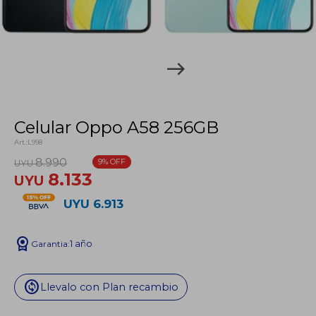
Celular Oppo A58 256GB
L998
8.990
9
UYU
8.133
UYU
UYU
6.913
license
1 año
change_circle
Llevalo con Plan recambio