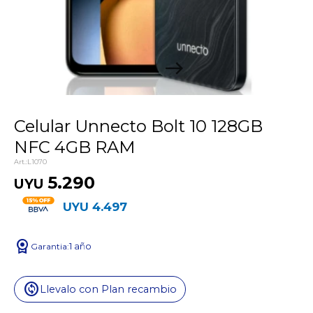
Celular Unnecto Bolt 10 128GB
NFC 4GB RAM
L1070
5.290
UYU
UYU
4.497
license
1 año
change_circle
Llevalo con Plan recambio