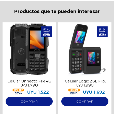
Productos que te pueden interesar
Celular Unnecto F1R 4G
Celular Logic Z8L Flip
1.790
1.990
UYU
UYU
LTE
UYU
1.522
UYU
1.692