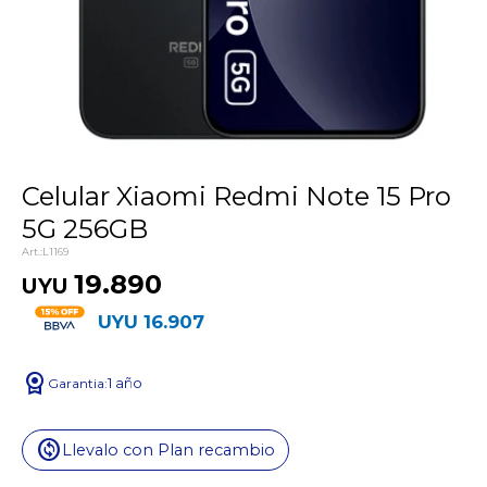
Celular Xiaomi Redmi Note 15 Pro
5G 256GB
L1169
19.890
UYU
UYU
16.907
license
1 año
change_circle
Llevalo con Plan recambio