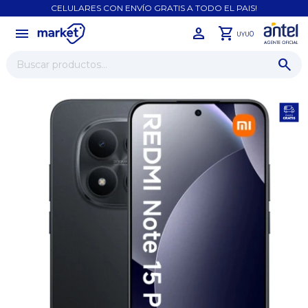
CELULARES CON ENVÍO GRATIS A TODO EL PAIS!
menu
close
0
UYU