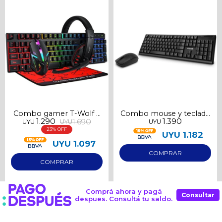
Continuar
Combo gamer T-Wolf 4
Combo mouse y teclado
1.290
1.390
1.690
UYU
UYU
UYU
en 1
inalámbricos Maxell
23
WKBC-200
UYU
1.182
UYU
1.097
Comprá ahora y pagá
Consultar
despues. Consultá tu saldo.