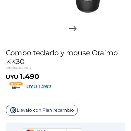
Combo teclado y mouse Oraimo
KK30
4895180779312
1.490
UYU
UYU
1.267
change_circle
Llevalo con Plan recambio