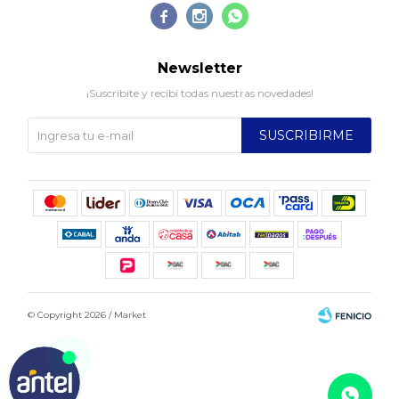



Newsletter
¡Suscribite y recibí todas nuestras novedades!
SUSCRIBIRME
© Copyright 2026 / Market