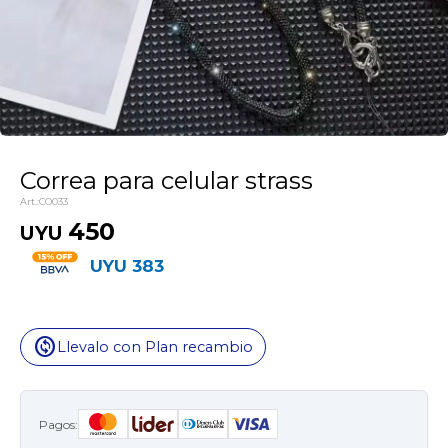
Correa para celular strass
CO033
450
UYU
UYU
383
change_circle
Llevalo con Plan recambio
Pagos: