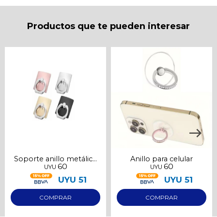
puede variar por comercio
Día
Mes
Año
Productos que te pueden interesar
Continuar
Soporte anillo metálico
Anillo para celular
60
60
UYU
UYU
para celular
UYU
51
UYU
51