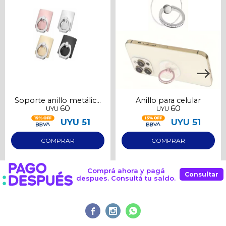
Continuar
Soporte anillo metálico
Anillo para celular
60
60
UYU
UYU
para celular
UYU
51
UYU
51
Comprá ahora y pagá
Consultar
despues. Consultá tu saldo.


