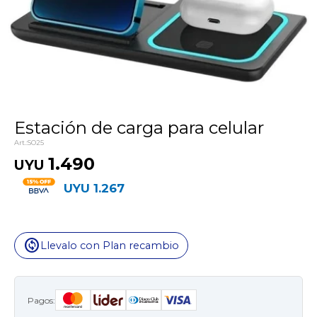
Estación de carga para celular
SO25
1.490
UYU
UYU
1.267
change_circle
Llevalo con Plan recambio
Pagos: