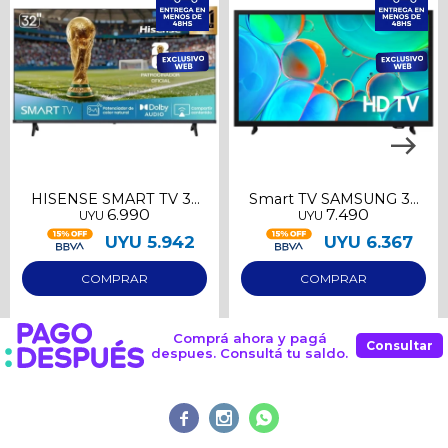
Continuar
HISENSE SMART TV 32
Smart TV SAMSUNG 32
6.990
7.490
UYU
UYU
HD
HD
UYU
5.942
UYU
6.367
Comprá ahora y pagá
Consultar
despues. Consultá tu saldo.


