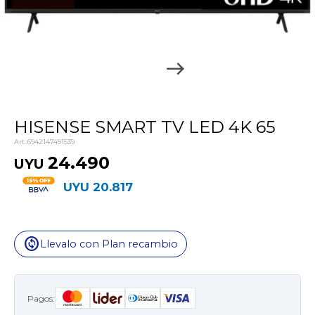
HISENSE SMART TV LED 4K 65
6942147491539
24.490
UYU
UYU
20.817
change_circle
Llevalo con Plan recambio
Pagos: