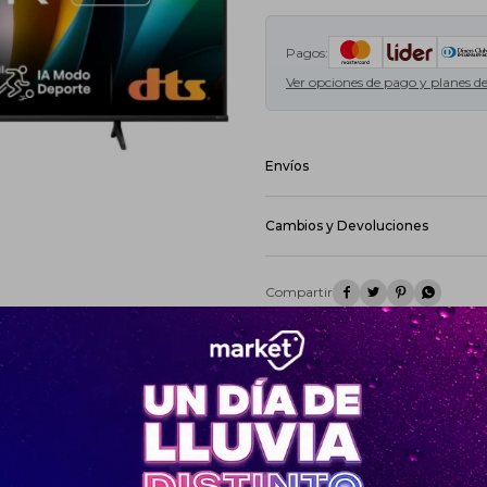
Pagos:
Ver opciones de pago y planes d
Envíos
DAC - Montevideo - Envío en 24hs:
DAC - Interior - Envío en 48hs:
Cost
Cambios y Devoluciones
De acuerdo a lo previsto en el art
medio de este Sitio el Usuario po
(5) días hábiles contados desde la




su sola opción, sin responsabilida
Ver mas
Ver mas productos de la marca HI
¡Sumate a la forma más ágil de
comprar!
Comprá en 3 cuotas sin recargo o hasta en
12 cuotas * ¡Solo con tu cédula!