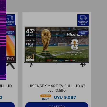
ULL HD
HISENSE SMART TV FULL HD 43
S
10.690
UYU
22
UYU
9.087