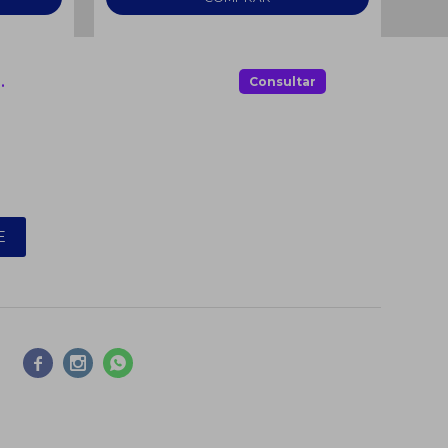
.
Consultar
E


