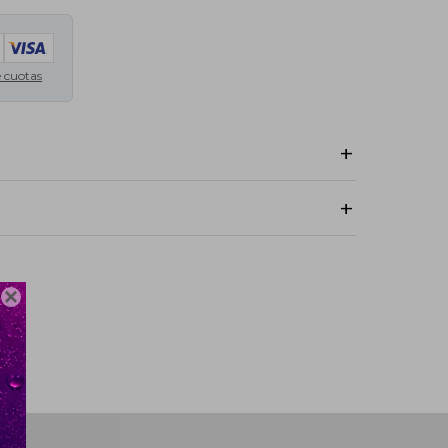
e cuotas
Costo normal: UYU 320.
o normal: UYU 320.
ículo 16 de la Ley No. 17.250, en los contratos celebrados por
drá retractarse del contrato celebrado dentro de los cinco
 formalización del contrato o de la entrega del producto, a
d alguna de su parte

SENSE