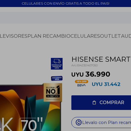
CELULARES CON ENVÍO GRATIS A TODO EL PAIS!
LEVISORES
PLAN RECAMBIO
CELULARES
OUTLET
AU
HISENSE SMART
6942351407050
36.990
UYU
UYU
31.442
COMPRAR
change_circle
Llevalo con Plan reca