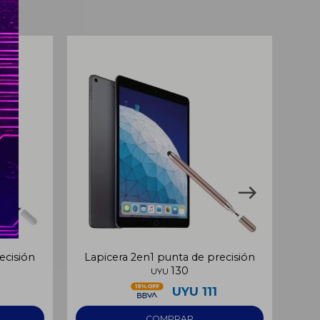
ecisión
Lapicera 2en1 punta de precisión
130
UYU
UYU
111