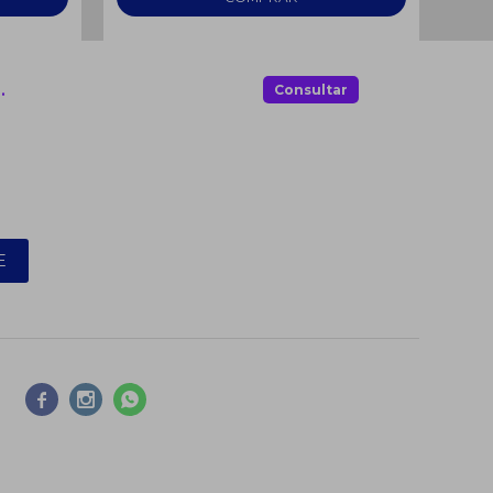
.
Consultar
E


