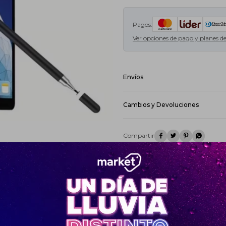
Pagos:
Ver opciones de pago y planes d
Envíos
Pedidos Ya Coordinado - Montevideo
DAC - Montevideo - Envío en 24hs:
Cambios y Devoluciones
DAC - Interior - Envío en 48hs:
Cost
De acuerdo a lo previsto en el art
medio de este Sitio el Usuario po
(5) días hábiles contados desde la




su sola opción, sin responsabilida
Ver mas
Ver mas productos de la marca Univ
¡Sumate a la forma más ágil de
comprar!
Comprá en 3 cuotas sin recargo o hasta en
12 cuotas * ¡Solo con tu cédula!