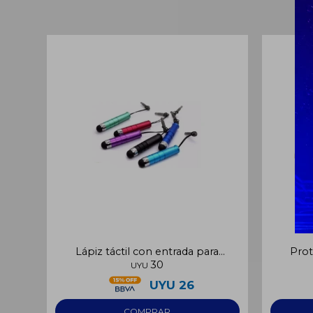
Lápiz táctil con entrada para
Prot
30
auricula
UYU
UYU
26