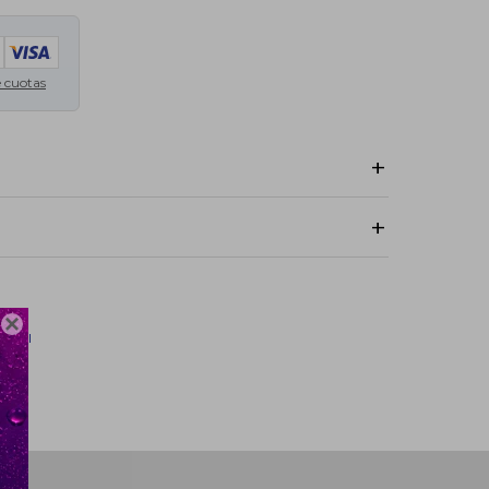
e cuotas
.:
Costo normal: UYU 250.
Costo normal: UYU 320.
o normal: UYU 320.
ículo 16 de la Ley No. 17.250, en los contratos celebrados por
drá retractarse del contrato celebrado dentro de los cinco
 formalización del contrato o de la entrega del producto, a
d alguna de su parte

ersal