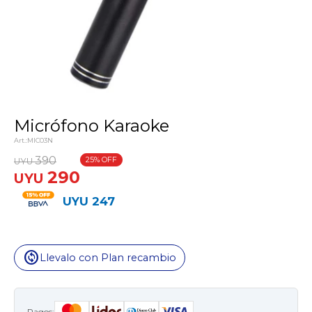
Micrófono Karaoke
MIC03N
390
25
UYU
290
UYU
UYU
247
change_circle
Llevalo con Plan recambio
Pagos: