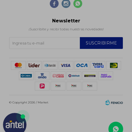



Newsletter
¡Suscribite y recibí todas nuestras novedades!
SUSCRIBIRME
© Copyright 2026 / Market