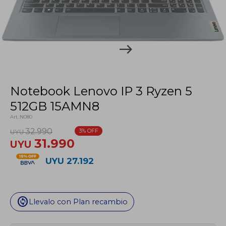
Notebook Lenovo IP 3 Ryzen 5
512GB 15AMN8
N080
32.990
3
UYU
31.990
UYU
UYU
27.192
change_circle
Llevalo con Plan recambio