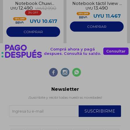
Notebook Chuwi
Notebook táctil Iview 2
12.490
13.490
12.990
UYU
UYU
UYU
Herobook Pro N4020
en 1 128GB 8GB RAM
3
256GB
UYU
11.467
UYU
10.617
Comprá ahora y pagá
Consultar
despues. Consultá tu saldo.



Newsletter
¡Suscribite y recibí todas nuestras novedades!
SUSCRIBIRME