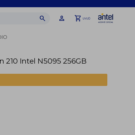
0
UYU
DIO
 210 Intel N5095 256GB