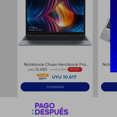
Notebook Chuwi Herobook Pro
Noteboo
12.490
N4020 256GB
12.990
UYU
UYU
3
UYU
10.617