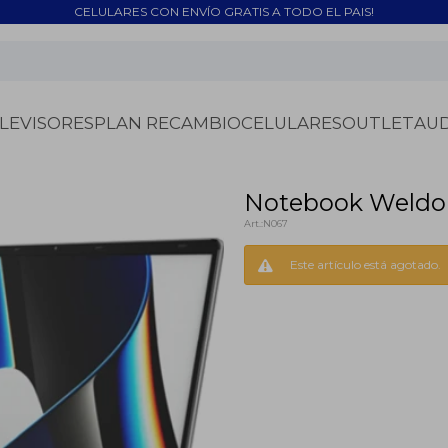
CELULARES CON ENVÍO GRATIS A TODO EL PAIS!
LEVISORES
PLAN RECAMBIO
CELULARES
OUTLET
AU
Notebook Weldon
N067
Este artículo está agotado.