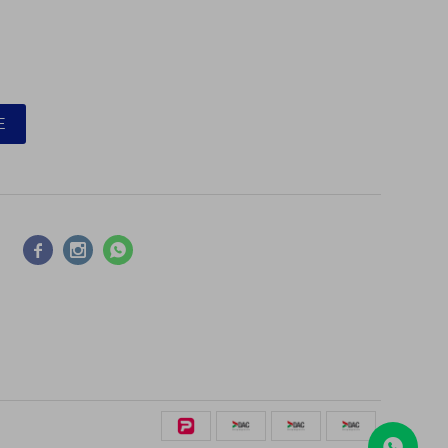
E


