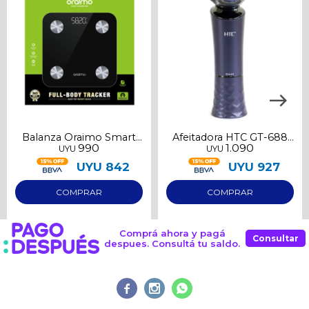
Continuar
Balanza Oraimo Smart
Afeitadora HTC GT-688
990
1.090
UYU
UYU
OPC-SC20
Led
UYU
842
UYU
927
Comprá ahora y pagá
Consultar
despues. Consultá tu saldo.


