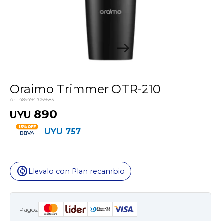
Oraimo Trimmer OTR-210
4894947055683
890
UYU
UYU
757
change_circle
Llevalo con Plan recambio
Pagos: