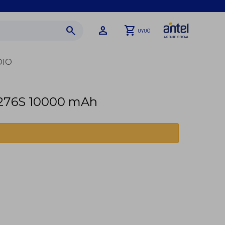
0
UYU
DIO
276S 10000 mAh