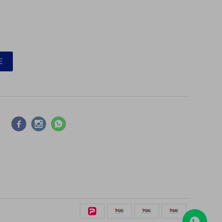
E


