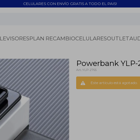
CELULARES CON ENVÍO GRATIS A TODO EL PAIS!
LEVISORES
PLAN RECAMBIO
CELULARES
OUTLET
AU
Powerbank YLP-
YLP-276S
Este artículo está agotado.