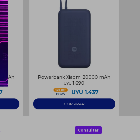
00 mAh
Powerbank Xiaomi 20000 mAh
1.690
UYU
7
UYU
1.437
.
Consultar