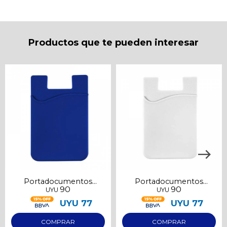
* sujeto a aprobación crediticia. El monto disponible
puede variar por comercio
Día
Mes
Año
Continuar
Productos que te pueden interesar
Portadocumentos
Portadocumentos
90
90
UYU
UYU
adhesivo azul
adhesivo blanco
UYU
77
UYU
77