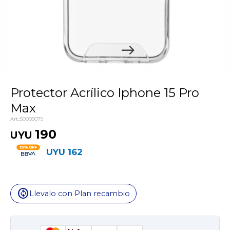
Protector Acrílico Iphone 15 Pro
Max
50009079
190
UYU
UYU
162
change_circle
Llevalo con Plan recambio