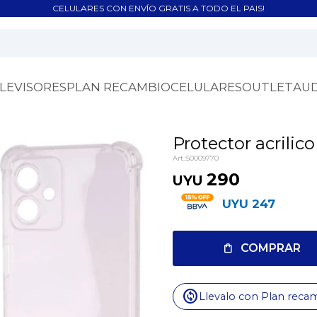
CELULARES CON ENVÍO GRATIS A TODO EL PAIS!
LEVISORES
PLAN RECAMBIO
CELULARES
OUTLET
AU
Protector acrili
50009770
290
UYU
UYU
247
COMPRAR
change_circle
Llevalo con Plan reca