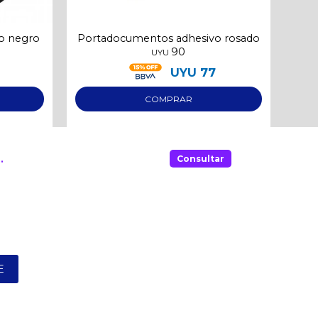
o negro
Portadocumentos adhesivo rosado
Po
90
UYU
UYU
77
.
Consultar
E