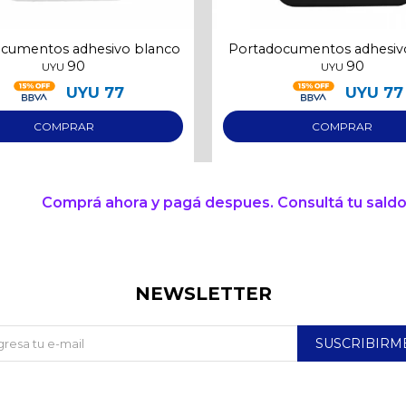
cumentos adhesivo blanco
Portadocumentos adhesiv
90
90
UYU
UYU
UYU
77
UYU
77
Comprá ahora y pagá despues. Consultá tu saldo
NEWSLETTER
SUSCRIBIRM