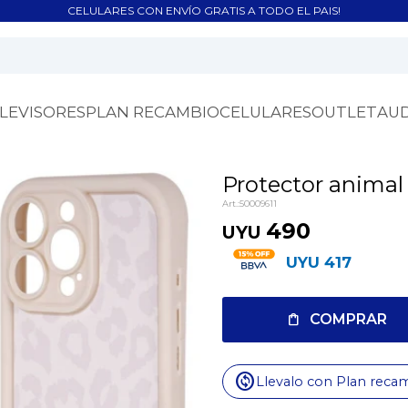
CELULARES CON ENVÍO GRATIS A TODO EL PAIS!
LEVISORES
PLAN RECAMBIO
CELULARES
OUTLET
AU
Protector animal 
50009611
490
UYU
UYU
417
COMPRAR
change_circle
Llevalo con Plan reca