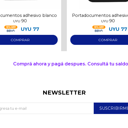
cumentos adhesivo blanco
Portadocumentos adhesiv
90
90
UYU
UYU
UYU
77
UYU
77
Comprá ahora y pagá despues. Consultá tu saldo
NEWSLETTER
SUSCRIBIRM