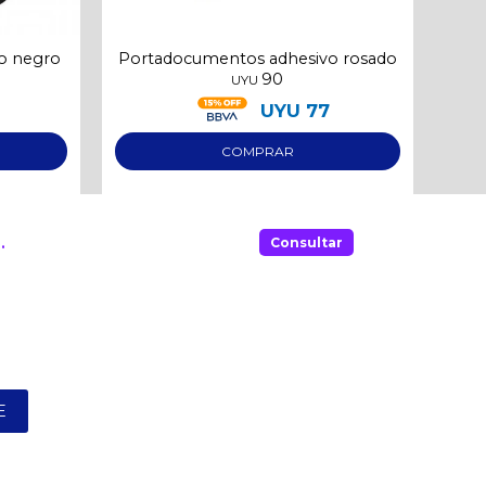
o negro
Portadocumentos adhesivo rosado
Po
90
UYU
UYU
77
.
Consultar
E