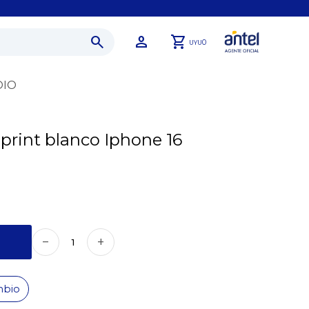
0
UYU
DIO
print blanco Iphone 16
remove
add
mbio