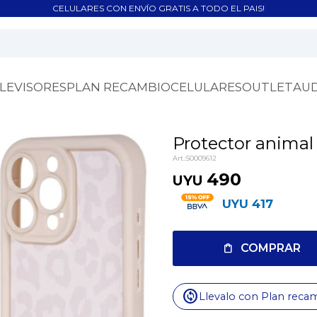
CELULARES CON ENVÍO GRATIS A TODO EL PAIS!
LEVISORES
PLAN RECAMBIO
CELULARES
OUTLET
AU
Protector animal
50009612
490
UYU
UYU
417
COMPRAR
change_circle
Llevalo con Plan reca