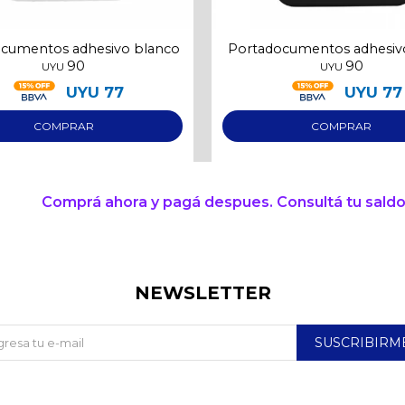
cumentos adhesivo blanco
Portadocumentos adhesiv
90
90
UYU
UYU
UYU
77
UYU
77
Comprá ahora y pagá despues. Consultá tu saldo
NEWSLETTER
SUSCRIBIRM