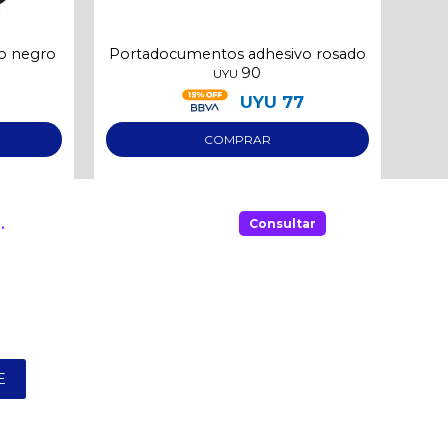
o negro
Portadocumentos adhesivo rosado
Po
90
UYU
UYU
77
.
Consultar
E