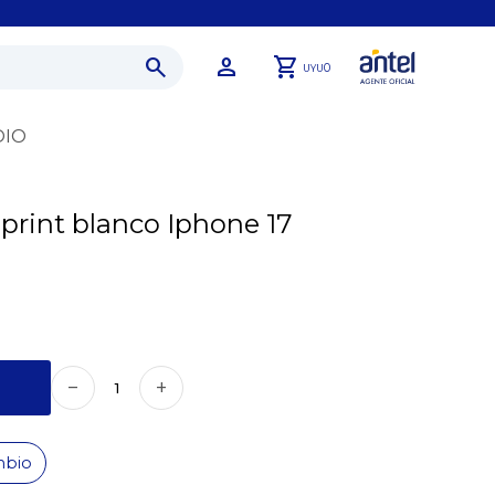
0
UYU
DIO
 print blanco Iphone 17
remove
add
mbio