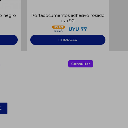
o negro
Portadocumentos adhesivo rosado
Po
90
UYU
UYU
77
.
Consultar
E