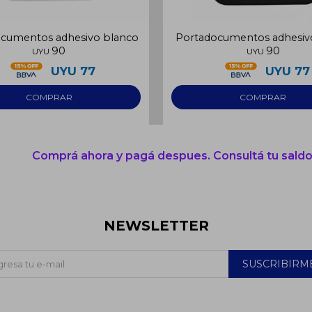
cumentos adhesivo blanco
Portadocumentos adhesiv
90
90
UYU
UYU
UYU
77
UYU
77
Comprá ahora y pagá despues. Consultá tu saldo
NEWSLETTER
SUSCRIBIRM