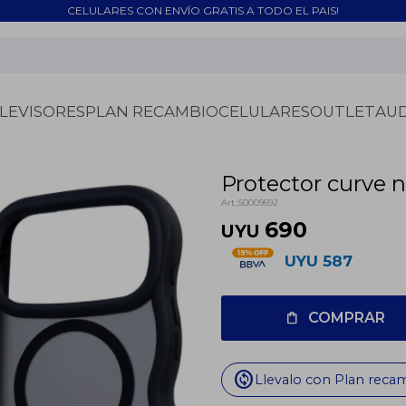
CELULARES CON ENVÍO GRATIS A TODO EL PAIS!
LEVISORES
PLAN RECAMBIO
CELULARES
OUTLET
AU
Protector curve 
50009692
690
UYU
UYU
587
COMPRAR
change_circle
Llevalo con Plan reca