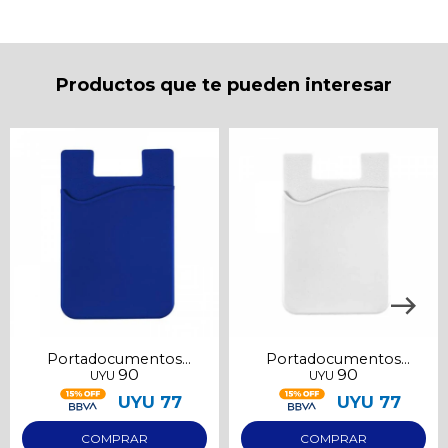
* sujeto a aprobación crediticia. El monto disponible
puede variar por comercio
Día
Mes
Año
Continuar
Productos que te pueden interesar
Portadocumentos
Portadocumentos
90
90
UYU
UYU
adhesivo azul
adhesivo blanco
UYU
77
UYU
77