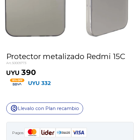
Protector metalizado Redmi 15C
50009773
390
UYU
UYU
332
change_circle
Llevalo con Plan recambio
Pagos: