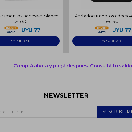
cumentos adhesivo blanco
Portadocumentos adhesiv
90
90
UYU
UYU
UYU
77
UYU
77
Comprá ahora y pagá despues. Consultá tu saldo
NEWSLETTER
SUSCRIBIRM