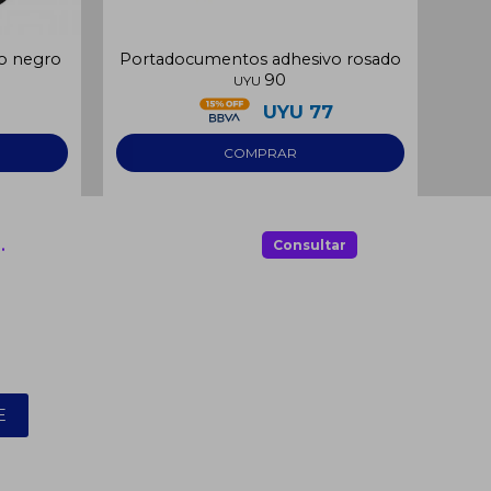
o negro
Portadocumentos adhesivo rosado
Po
90
UYU
UYU
77
.
Consultar
E