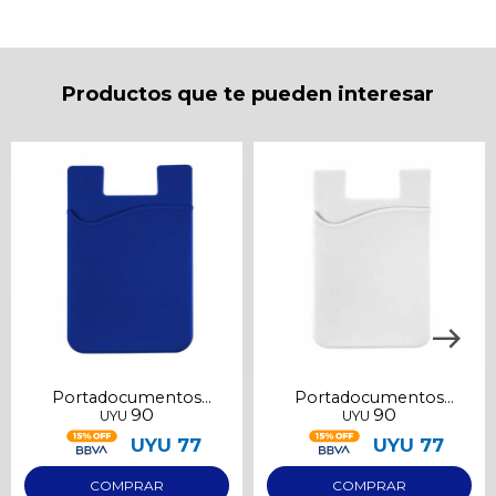
* sujeto a aprobación crediticia. El monto disponible
puede variar por comercio
Día
Mes
Año
Continuar
Productos que te pueden interesar
Portadocumentos
Portadocumentos
90
90
UYU
UYU
adhesivo azul
adhesivo blanco
UYU
77
UYU
77