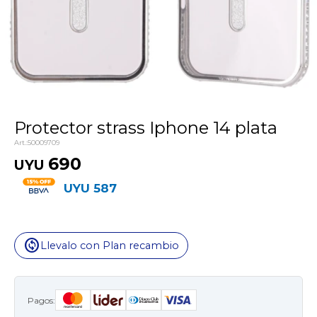
Protector strass Iphone 14 plata
50009709
690
UYU
UYU
587
change_circle
Llevalo con Plan recambio
Pagos: